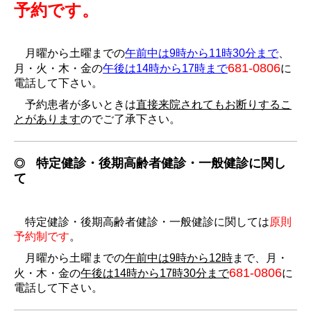
予約です。
月曜から土曜までの
午前中は9
時から11時30分まで
、
681-0806
月・火・木・金の
午後は
14時から17時まで
に
電話して下さい。
予約患者が多いと
きは
直接来院されてもお断りするこ
とがあります
のでご了承下さい。
特定健診・後期高齢者健診・一般健診に関し
◎
て
特定健診・後期高齢者健診・一般健診に関しては
原則
予約制です
。
月曜から土曜までの
午前中は9
時から12時
まで、月・
681-0806
火・木・金の
午後は
14時から17時30分まで
に
電話して下さい。