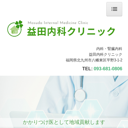
ホーム
院長紹介
診療のご案内
内科・腎臓内科
初診の方へ
益田内科クリニック
福岡県北九州市八幡東区平野3-1-2
施設・設備のご案内
TEL:
093-681-0806
交通案内
予防接種について
採用情報 看護師（正社員）
かかりつけ医として地域貢献します